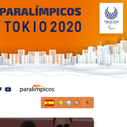
 PARALÍMPICOS
ram
cebook
twitter
youtube
T: