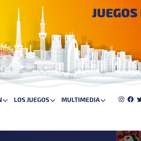
JUEGOS
N
LOS JUEGOS
MULTIMEDIA
instag
fa
DEPORTES Y SEDES
OTRAS INSTALACIONES
EMBLEMA Y MASCOTA
CRITERIOS DE CLASIFICACIÓN
MANUALES Y GUÍAS
SALA DE PRENSA