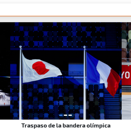
item
item
item
Traspaso de la bandera olímpica
0
1
2